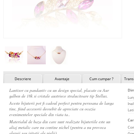
Descriere
Avantaje
Cum cumpar ?
Transp
Lantisor cu pandantiv cu un design special, placate cu Aur
Dim
galben de 18k si cristale austriece stralucitoare tip Stellux.
Lun
Aceste bijuterii pot fi cadoul perfect pentru persoana de langa
Ina
tine, fiind accesorii deosebit de apreciate cu ocazia
Lat
evenimentelor speciale din viata ta..
Car
Materialul de baza din care sunt realizate bijuteriile este un
aliaj metalic care nu contine nichel (pentru a nu provoca
Com
alergii sau iritatii ale pielii).
Gre