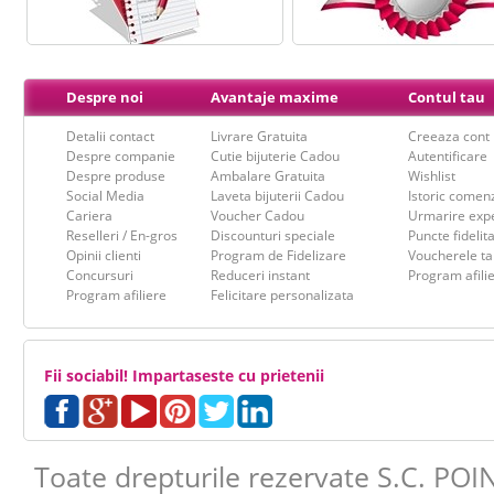
Despre noi
Avantaje maxime
Contul tau
Detalii contact
Livrare Gratuita
Creeaza cont
Despre companie
Cutie bijuterie Cadou
Autentificare
Despre produse
Ambalare Gratuita
Wishlist
Social Media
Laveta bijuterii Cadou
Istoric comen
Cariera
Voucher Cadou
Urmarire expe
Reselleri / En-gros
Discounturi speciale
Puncte fidelit
Opinii clienti
Program de Fidelizare
Voucherele ta
Concursuri
Reduceri instant
Program afili
Program afiliere
Felicitare personalizata
Iti respectam timpul tau, de aceea
am 
finalizarea oricarei comenzi !
Fii sociabil! Impartaseste cu prietenii
Pasul 1
: Aleger
Pasul 2
: Adauga
Toate drepturile rezervate S.C. POI