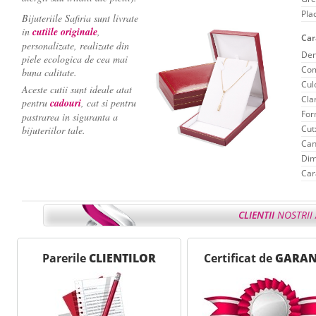
Pla
Bijuteriile Safiria sunt livrate
in
cutiile originale
,
Car
personalizate, realizate din
Den
piele ecologica de cea mai
Com
buna calitate.
Cul
Aceste cutii sunt ideale atat
Clar
pentru
cadouri
, cat si pentru
For
pastrarea in siguranta a
Cut
bijuteriilor tale.
Can
Dim
Car
CLIENTII
NOSTRII 
Ne face placere sa-ti reamintim
Avantajele
de care b
- - - - - - - - - - - - - - - - - - - - - - - - - - - - - - - - - - - - - - - - - - 
Parerile
CLIENTILOR
Certificat de
GARAN