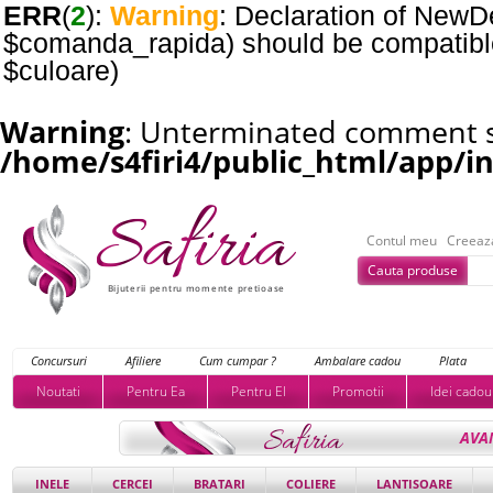
ERR
(
2
):
Warning
: Declaration of NewDe
$comanda_rapida) should be compatible 
$culoare)
Warning
: Unterminated comment st
/home/s4firi4/public_html/app/i
Contul meu
Creeaz
Cauta produse
Bijuterii pentru momente pretioase
Concursuri
Afiliere
Cum cumpar ?
Ambalare cadou
Plata
Noutati
Pentru Ea
Pentru El
Promotii
Idei cadou
AVA
INELE
CERCEI
BRATARI
COLIERE
LANTISOARE