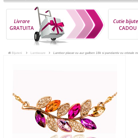
Livrare
Cutie bijute
GRATUITA
CADOU
Bijuterii
Lantisoare
Lantisor placat cu aur galben 18k si pandantiv cu cristale mu