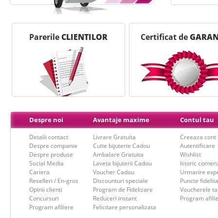
Parerile
CLIENTILOR
Certificat de
GARAN
Despre noi
Avantaje maxime
Contul tau
Detalii contact
Livrare Gratuita
Creeaza cont
Despre companie
Cutie bijuterie Cadou
Autentificare
Despre produse
Ambalare Gratuita
Wishlist
Social Media
Laveta bijuterii Cadou
Istoric comen
Cariera
Voucher Cadou
Urmarire expe
Reselleri / En-gros
Discounturi speciale
Puncte fidelit
Opinii clienti
Program de Fidelizare
Voucherele ta
Concursuri
Reduceri instant
Program afili
Program afiliere
Felicitare personalizata