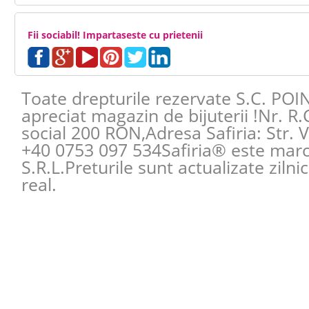
Fii sociabil! Impartaseste cu prietenii
Toate drepturile rezervate S.C. POI
apreciat magazin de bijuterii !Nr. R
social 200 RON,Adresa
Safiria
:
Str. 
+40 0753 097 534
Safiria® este mar
S.R.L.Preturile sunt actualizate zilni
real.