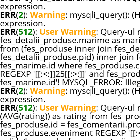
expression.
ERR
(
2
):
Warning
: mysqli_query(): (
expression.
ERR
(
512
):
User Warning
: Query-ul n
fes_detalii_produse.marime as ma
from (fes_produse inner join fes_de
fes_detalii_produse.pid) inner joi
fes_marime.id where fes_produse.c
REGEXP '[[:<:]]25[[:>:]]' and fes_p
fes_marime.id'! MYSQL_ERROR: Illeg
ERR
(
2
):
Warning
: mysqli_query(): (
expression.
ERR
(
512
):
User Warning
: Query-ul 
(AVG(rating)) as rating from fes_pr
fes_produse.id = fes_comentarii.p
fes_produse.eveniment REGEXP '[[:<: