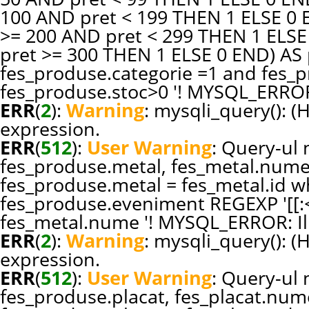
100 AND pret < 199 THEN 1 ELSE 0
>= 200 AND pret < 299 THEN 1 ELS
pret >= 300 THEN 1 ELSE 0 END) A
fes_produse.categorie =1 and fes_pr
fes_produse.stoc>0 '! MYSQL_ERROR:
ERR
(
2
):
Warning
: mysqli_query(): (
expression.
ERR
(
512
):
User Warning
: Query-ul n
fes_produse.metal, fes_metal.nume
fes_produse.metal = fes_metal.id w
fes_produse.eveniment REGEXP '[[:<:
fes_metal.nume '! MYSQL_ERROR: Ill
ERR
(
2
):
Warning
: mysqli_query(): (
expression.
ERR
(
512
):
User Warning
: Query-ul n
fes_produse.placat, fes_placat.num