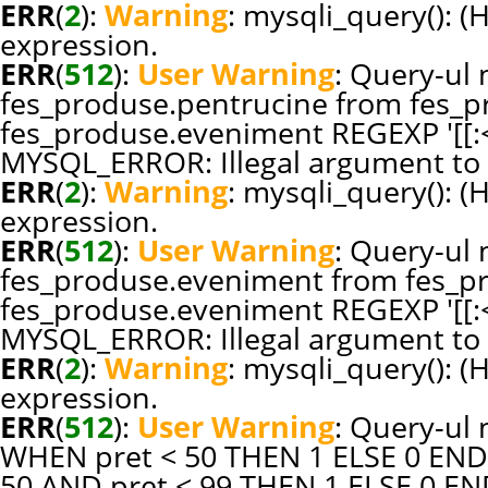
ERR
(
2
):
Warning
: mysqli_query(): (
expression.
ERR
(
512
):
User Warning
: Query-ul n
fes_produse.pentrucine from fes_p
fes_produse.eveniment REGEXP '[[:<:
MYSQL_ERROR: Illegal argument to 
ERR
(
2
):
Warning
: mysqli_query(): (
expression.
ERR
(
512
):
User Warning
: Query-ul n
fes_produse.eveniment from fes_p
fes_produse.eveniment REGEXP '[[:<:
MYSQL_ERROR: Illegal argument to 
ERR
(
2
):
Warning
: mysqli_query(): (
expression.
ERR
(
512
):
User Warning
: Query-ul 
WHEN pret < 50 THEN 1 ELSE 0 END
50 AND pret < 99 THEN 1 ELSE 0 E