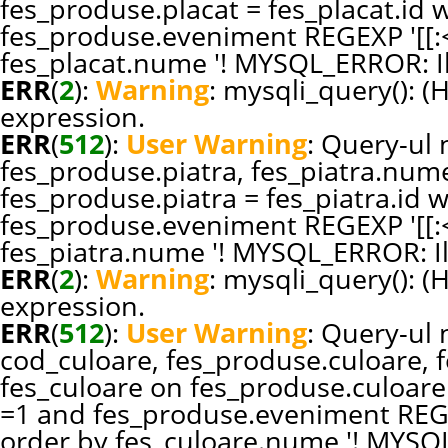
fes_produse.placat = fes_placat.id
fes_produse.eveniment REGEXP '[[:<:
fes_placat.nume '! MYSQL_ERROR: Il
ERR
(
2
):
Warning
: mysqli_query(): (
expression.
ERR
(
512
):
User Warning
: Query-ul n
fes_produse.piatra, fes_piatra.nume
fes_produse.piatra = fes_piatra.id
fes_produse.eveniment REGEXP '[[:<:
fes_piatra.nume '! MYSQL_ERROR: Il
ERR
(
2
):
Warning
: mysqli_query(): (
expression.
ERR
(
512
):
User Warning
: Query-ul n
cod_culoare, fes_produse.culoare, 
fes_culoare on fes_produse.culoare
=1 and fes_produse.eveniment REGEXP
order by fes_culoare.nume '! MYSQL