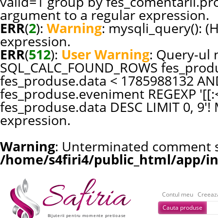
valid=1 group by fes_comentarii.pr
argument to a regular expression.
ERR
(
2
):
Warning
: mysqli_query(): (
expression.
ERR
(
512
):
User Warning
: Query-ul 
SQL_CALC_FOUND_ROWS fes_produ
fes_produse.data < 1785988132 AN
fes_produse.eveniment REGEXP '[[:<:
fes_produse.data DESC LIMIT 0, 9'!
expression.
Warning
: Unterminated comment st
/home/s4firi4/public_html/app/i
Contul meu
Creeaz
Cauta produse
Bijuterii pentru momente pretioase