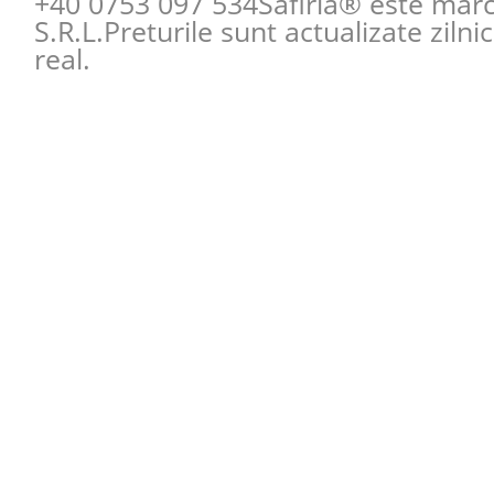
+40 0753 097 534
Safiria® este mar
S.R.L.Preturile sunt actualizate zilni
real.