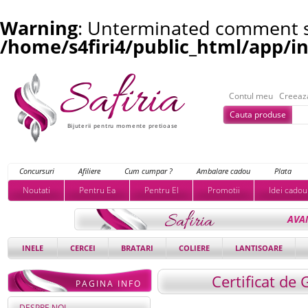
Warning
: Unterminated comment st
/home/s4firi4/public_html/app/i
Contul meu
Creeaz
Cauta produse
Bijuterii pentru momente pretioase
Concursuri
Afiliere
Cum cumpar ?
Ambalare cadou
Plata
Noutati
Pentru Ea
Pentru El
Promotii
Idei cadou
AVA
INELE
CERCEI
BRATARI
COLIERE
LANTISOARE
Certificat de 
PAGINA INFO
DESPRE NOI