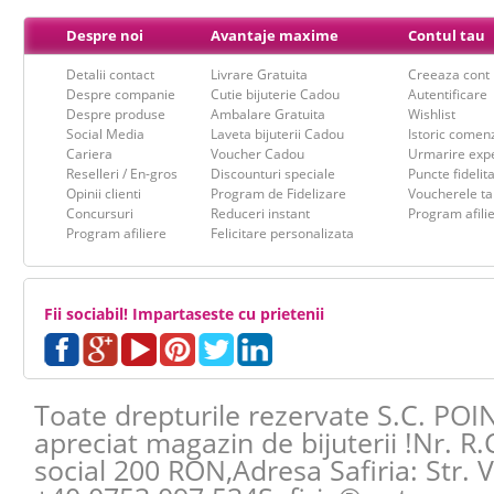
Despre noi
Avantaje maxime
Contul tau
Detalii contact
Livrare Gratuita
Creeaza cont
Despre companie
Cutie bijuterie Cadou
Autentificare
Despre produse
Ambalare Gratuita
Wishlist
Social Media
Laveta bijuterii Cadou
Istoric comen
Cariera
Voucher Cadou
Urmarire expe
Reselleri / En-gros
Discounturi speciale
Puncte fidelit
Opinii clienti
Program de Fidelizare
Voucherele ta
Concursuri
Reduceri instant
Program afili
Program afiliere
Felicitare personalizata
Fii sociabil! Impartaseste cu prietenii
Toate drepturile rezervate S.C. POI
apreciat magazin de bijuterii !Nr. R
social 200 RON,Adresa
Safiria
:
Str. 