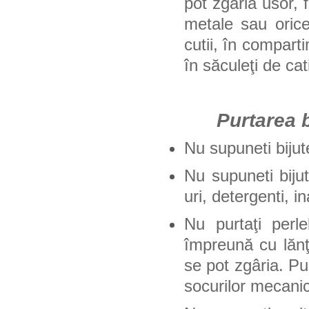
pot zgâria usor, 
metale sau orice
cutii, în compart
în săculeţi de ca
Purtarea biju
Nu supuneti bijuter
Nu supuneti bijut
uri, detergenti, in
Nu purtaţi perle
împreună cu lănţi
se pot zgâria. Pur
socurilor mecani