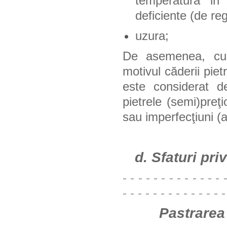
temperatura in
deficiente (de re
uzura;
De asemenea, cump
motivul căderii pie
este considerat de
pietrele (semi)preţ
sau imperfecţiuni (a
d. Sfaturi privi
- - - - - - - - - - - - - 
- - - - - - - - - - - - - -
Pastrarea bij