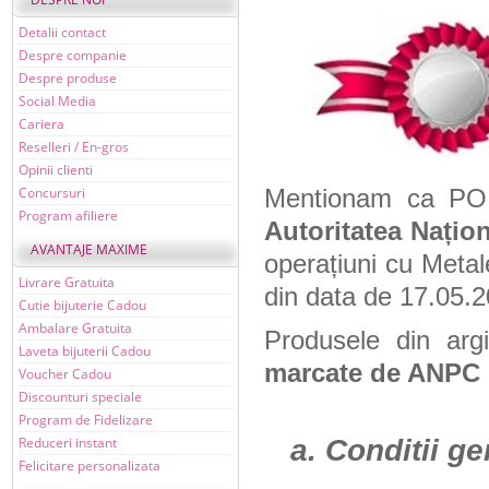
Detalii contact
Despre companie
Despre produse
Social Media
Cariera
Reselleri / En-gros
Opinii clienti
Concursuri
Mentionam ca P
Program afiliere
Autoritatea Națio
AVANTAJE MAXIME
operațiuni cu Metal
Livrare Gratuita
din data de 17.05.2
Cutie bijuterie Cadou
Ambalare Gratuita
Produsele din ar
Laveta bijuterii Cadou
marcate de ANPC
Voucher Cadou
Discounturi speciale
Program de Fidelizare
Reduceri instant
a. Conditii ge
Felicitare personalizata