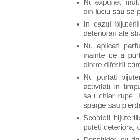
Nu expuneti mult t
din luciu sau se 
In cazul bijuteri
deteriorari ale st
Nu aplicati par
inainte de a purt
dintre diferitii c
Nu purtati bijute
activitati in ti
sau chiar rupe. I
sparge sau pierd
Scoateti bijuteri
puteti deteriora,
Deschideti cu deli