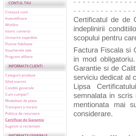
- - - - - - - - - - - - - 
CONTUL TAU
- - - - - - - - - - - - - -
Creeaza cont
Certificatul de de 
Autentificare
Wishlist
indeplinirii condit
Istoric comenzi
scopului pentru car
Urmarire expeditie
Puncte fidelitate
Factura Fiscala si C
Voucherele tale
Program afiliere
in mod obligatoriu.
INFORMATII CLIENTI
Garantie si de Cali
Categorii produse
serviciu dedicat al
Ghid marimi
Lipsa Certificatu
Conditii generale
semnalata in scris
Cum cumpar?
Modalitati de plata
mentionata mai su
Transport si livrare
considerare.
Politica de returnare
Certificat de Garantie
Sugestii si reclamatii
INFORMATII GENERALE