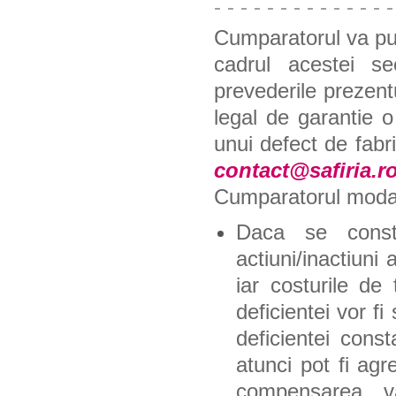
- - - - - - - - - - - - - -
Cumparatorul va pu
cadrul acestei se
prevederile prezent
legal de garantie o
unui defect de fab
contact@safiria.r
Cumparatorul modali
Daca se const
actiuni/inactiuni
iar costurile de
deficientei vor f
deficientei const
atunci pot fi agr
compensarea va