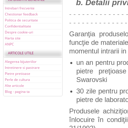
b. Detalii priv
Intrebari frecvente
- - - - - - - - - - - - - 
Chestionar feedback
Politica de securitate
- - - - - - - - - - - - - -
Confidentialitate
Despre cookie-uri
Garanţia produselo
Harta site
funcţie de materialel
ANPC
momentul intrarii in
ARTICOLE UTILE
un an pentru prod
Alegerea bijuteriilor
Intretinere si pastrare
pietre preţioas
Pietre pretioase
Swarovski
Perle de cultura
Alte articole
30 zile pentru p
Blog - pagina ta
pietre de laborato
Produsele achiziţio
înlocuire în condiţi