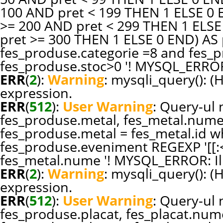
100 AND pret < 199 THEN 1 ELSE 0
>= 200 AND pret < 299 THEN 1 ELS
pret >= 300 THEN 1 ELSE 0 END) A
fes_produse.categorie =8 and fes_pr
fes_produse.stoc>0 '! MYSQL_ERROR:
ERR
(
2
):
Warning
: mysqli_query(): (
expression.
ERR
(
512
):
User Warning
: Query-ul n
fes_produse.metal, fes_metal.nume
fes_produse.metal = fes_metal.id w
fes_produse.eveniment REGEXP '[[:<:
fes_metal.nume '! MYSQL_ERROR: Ill
ERR
(
2
):
Warning
: mysqli_query(): (
expression.
ERR
(
512
):
User Warning
: Query-ul n
fes_produse.placat, fes_placat.num