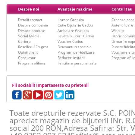
Despre noi
Avantaje maxime
Contul tau
Detalii contact
Livrare Gratuita
Creeaza cont
Despre companie
Cutie bijuterie Cadou
Autentificare
Despre produse
Ambalare Gratuita
Wishlist
Social Media
Laveta bijuterii Cadou
Istoric comen
Cariera
Voucher Cadou
Urmarire expe
Reselleri / En-gros
Discounturi speciale
Puncte fidelit
Opinii clienti
Program de Fidelizare
Voucherele ta
Concursuri
Reduceri instant
Program afili
Program afiliere
Felicitare personalizata
Fii sociabil! Impartaseste cu prietenii
Toate drepturile rezervate S.C. POI
apreciat magazin de bijuterii !Nr. R
social 200 RON,Adresa
Safiria
:
Str. 