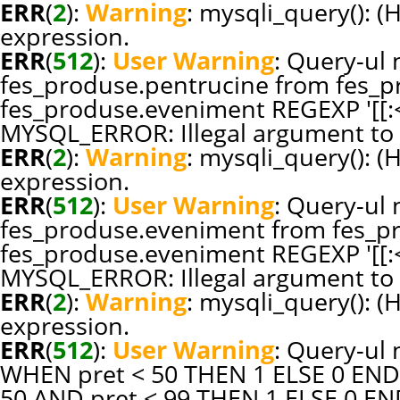
ERR
(
2
):
Warning
: mysqli_query(): (
expression.
ERR
(
512
):
User Warning
: Query-ul n
fes_produse.pentrucine from fes_p
fes_produse.eveniment REGEXP '[[:<:
MYSQL_ERROR: Illegal argument to 
ERR
(
2
):
Warning
: mysqli_query(): (
expression.
ERR
(
512
):
User Warning
: Query-ul n
fes_produse.eveniment from fes_p
fes_produse.eveniment REGEXP '[[:<:
MYSQL_ERROR: Illegal argument to 
ERR
(
2
):
Warning
: mysqli_query(): (
expression.
ERR
(
512
):
User Warning
: Query-ul 
WHEN pret < 50 THEN 1 ELSE 0 END
50 AND pret < 99 THEN 1 ELSE 0 E