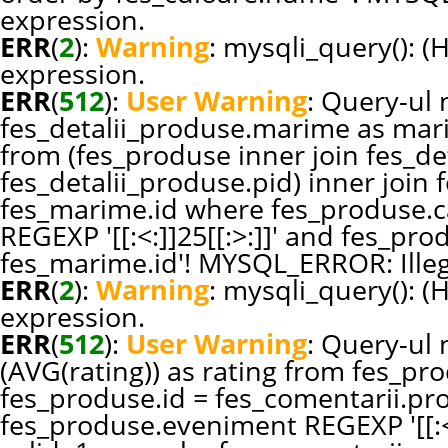
expression.
ERR
(
2
):
Warning
: mysqli_query(): (
expression.
ERR
(
512
):
User Warning
: Query-ul n
fes_detalii_produse.marime as ma
from (fes_produse inner join fes_de
fes_detalii_produse.pid) inner joi
fes_marime.id where fes_produse.c
REGEXP '[[:<:]]25[[:>:]]' and fes_p
fes_marime.id'! MYSQL_ERROR: Illeg
ERR
(
2
):
Warning
: mysqli_query(): (
expression.
ERR
(
512
):
User Warning
: Query-ul 
(AVG(rating)) as rating from fes_pr
fes_produse.id = fes_comentarii.p
fes_produse.eveniment REGEXP '[[:<: