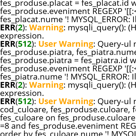
fes_produse.placat = fes_placat.id
fes_produse.eveniment REGEXP '[[:<:
fes_placat.nume '! MYSQL_ERROR: Il
ERR
(
2
):
Warning
: mysqli_query(): (
expression.
ERR
(
512
):
User Warning
: Query-ul n
fes_produse.piatra, fes_piatra.nume
fes_produse.piatra = fes_piatra.id
fes_produse.eveniment REGEXP '[[:<:
fes_piatra.nume '! MYSQL_ERROR: Il
ERR
(
2
):
Warning
: mysqli_query(): (
expression.
ERR
(
512
):
User Warning
: Query-ul n
cod_culoare, fes_produse.culoare, 
fes_culoare on fes_produse.culoare
=8 and fes_produse.eveniment REGEXP
order by fes_culoare.nume '! MYSQL