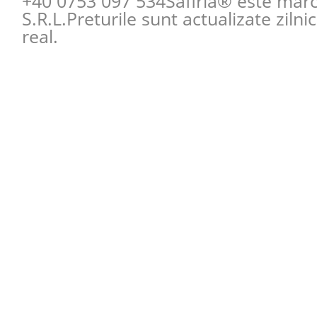
+40 0753 097 534
Safiria® este mar
S.R.L.Preturile sunt actualizate zilni
real.