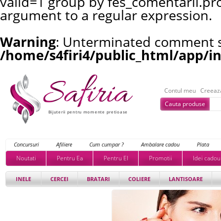
valid=1 group by fes_comentarii.pr
argument to a regular expression.
Warning
: Unterminated comment st
/home/s4firi4/public_html/app/i
Contul meu
Creeaz
Cauta produse
Bijuterii pentru momente pretioase
Concursuri
Afiliere
Cum cumpar ?
Ambalare cadou
Plata
Noutati
Pentru Ea
Pentru El
Promotii
Idei cadou
INELE
CERCEI
BRATARI
COLIERE
LANTISOARE