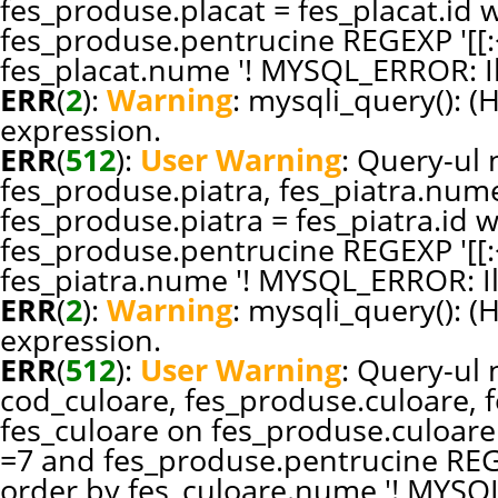
fes_produse.placat = fes_placat.id
fes_produse.pentrucine REGEXP '[[:<
fes_placat.nume '! MYSQL_ERROR: Il
ERR
(
2
):
Warning
: mysqli_query(): (
expression.
ERR
(
512
):
User Warning
: Query-ul n
fes_produse.piatra, fes_piatra.nume
fes_produse.piatra = fes_piatra.id
fes_produse.pentrucine REGEXP '[[:<
fes_piatra.nume '! MYSQL_ERROR: Il
ERR
(
2
):
Warning
: mysqli_query(): (
expression.
ERR
(
512
):
User Warning
: Query-ul n
cod_culoare, fes_produse.culoare, 
fes_culoare on fes_produse.culoare
=7 and fes_produse.pentrucine REGEX
order by fes_culoare.nume '! MYSQL