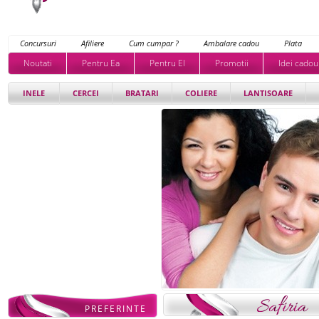
Concursuri
Afiliere
Cum cumpar ?
Ambalare cadou
Plata
Noutati
Pentru Ea
Pentru El
Promotii
Idei cadou
INELE
CERCEI
BRATARI
COLIERE
LANTISOARE
PREFERINTE