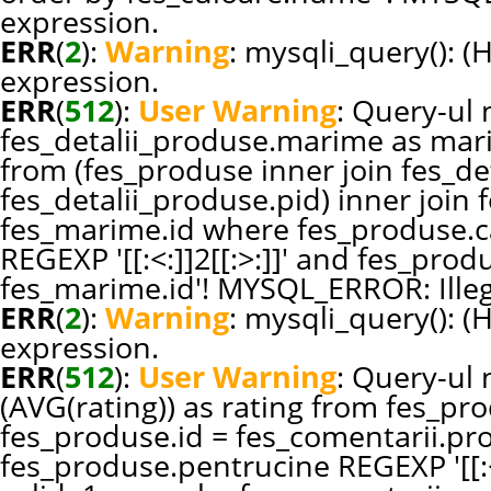
expression.
ERR
(
2
):
Warning
: mysqli_query(): (
expression.
ERR
(
512
):
User Warning
: Query-ul n
fes_detalii_produse.marime as ma
from (fes_produse inner join fes_de
fes_detalii_produse.pid) inner joi
fes_marime.id where fes_produse.c
REGEXP '[[:<:]]2[[:>:]]' and fes_pr
fes_marime.id'! MYSQL_ERROR: Illeg
ERR
(
2
):
Warning
: mysqli_query(): (
expression.
ERR
(
512
):
User Warning
: Query-ul 
(AVG(rating)) as rating from fes_pr
fes_produse.id = fes_comentarii.p
fes_produse.pentrucine REGEXP '[[:<