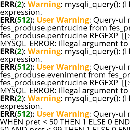
ERR
(
2
):
Warning
: mysqli_query(): (
expression.
ERR
(
512
):
User Warning
: Query-ul n
fes_produse.pentrucine from fes_p
fes_produse.pentrucine REGEXP '[[:<:
MYSQL_ERROR: Illegal argument to 
ERR
(
2
):
Warning
: mysqli_query(): (
expression.
ERR
(
512
):
User Warning
: Query-ul n
fes_produse.eveniment from fes_p
fes_produse.pentrucine REGEXP '[[:<:
MYSQL_ERROR: Illegal argument to 
ERR
(
2
):
Warning
: mysqli_query(): (
expression.
ERR
(
512
):
User Warning
: Query-ul 
WHEN pret < 50 THEN 1 ELSE 0 END
50 AND pret < 99 THEN 1 ELSE 0 E