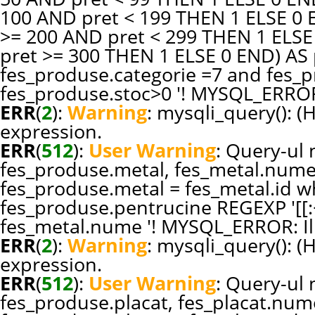
100 AND pret < 199 THEN 1 ELSE 0
>= 200 AND pret < 299 THEN 1 ELS
pret >= 300 THEN 1 ELSE 0 END) A
fes_produse.categorie =7 and fes_pr
fes_produse.stoc>0 '! MYSQL_ERROR:
ERR
(
2
):
Warning
: mysqli_query(): (
expression.
ERR
(
512
):
User Warning
: Query-ul n
fes_produse.metal, fes_metal.nume
fes_produse.metal = fes_metal.id w
fes_produse.pentrucine REGEXP '[[:<
fes_metal.nume '! MYSQL_ERROR: Ill
ERR
(
2
):
Warning
: mysqli_query(): (
expression.
ERR
(
512
):
User Warning
: Query-ul n
fes_produse.placat, fes_placat.num