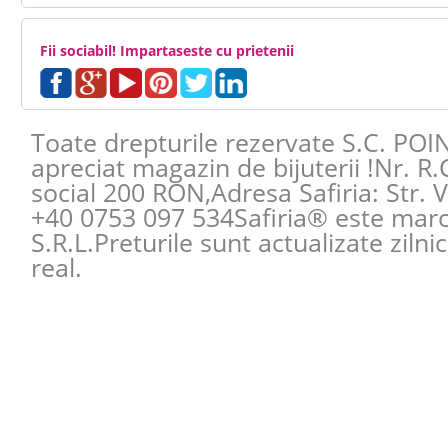
Fii sociabil! Impartaseste cu prietenii
Toate drepturile rezervate S.C. POI
apreciat magazin de bijuterii !Nr. R
social 200 RON,Adresa
Safiria
:
Str. 
+40 0753 097 534
Safiria® este mar
S.R.L.Preturile sunt actualizate zilni
real.