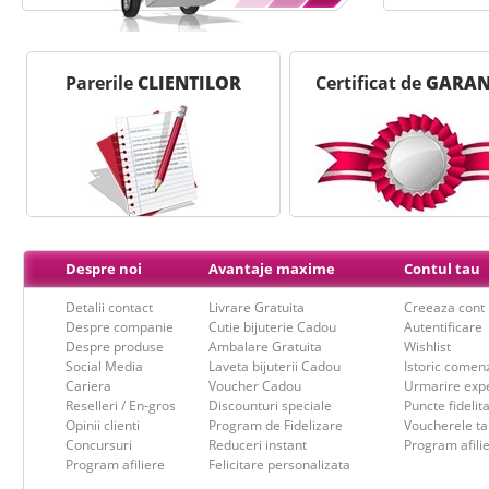
Parerile
CLIENTILOR
Certificat de
GARAN
Despre noi
Avantaje maxime
Contul tau
Detalii contact
Livrare Gratuita
Creeaza cont
Despre companie
Cutie bijuterie Cadou
Autentificare
Despre produse
Ambalare Gratuita
Wishlist
Social Media
Laveta bijuterii Cadou
Istoric comen
Cariera
Voucher Cadou
Urmarire expe
Reselleri / En-gros
Discounturi speciale
Puncte fidelit
Opinii clienti
Program de Fidelizare
Voucherele ta
Concursuri
Reduceri instant
Program afili
Program afiliere
Felicitare personalizata