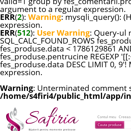
valid=1 group by fes_comentarii.pr
argument to a regular expression.
ERR
(
2
):
Warning
: mysqli_query(): (
expression.
ERR
(
512
):
User Warning
: Query-ul 
SQL_CALC_FOUND_ROWS fes_produ
fes_produse.data < 1786129861 AN
fes_produse.pentrucine REGEXP '[[:<
fes_produse.data DESC LIMIT 0, 9'!
expression.
Warning
: Unterminated comment st
/home/s4firi4/public_html/app/i
Contul meu
Creeaz
Cauta produse
Bijuterii pentru momente pretioase