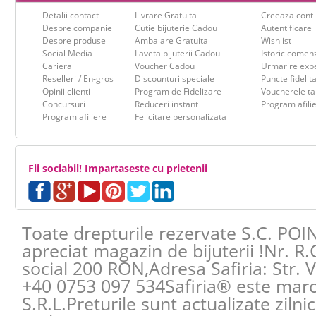
Detalii contact
Livrare Gratuita
Creeaza cont
Despre companie
Cutie bijuterie Cadou
Autentificare
Despre produse
Ambalare Gratuita
Wishlist
Social Media
Laveta bijuterii Cadou
Istoric comen
Cariera
Voucher Cadou
Urmarire expe
Reselleri / En-gros
Discounturi speciale
Puncte fidelit
Opinii clienti
Program de Fidelizare
Voucherele ta
Concursuri
Reduceri instant
Program afili
Program afiliere
Felicitare personalizata
Fii sociabil! Impartaseste cu prietenii
Toate drepturile rezervate S.C. POI
apreciat magazin de bijuterii !Nr. R
social 200 RON,Adresa
Safiria
:
Str. 
+40 0753 097 534
Safiria® este mar
S.R.L.Preturile sunt actualizate zilni