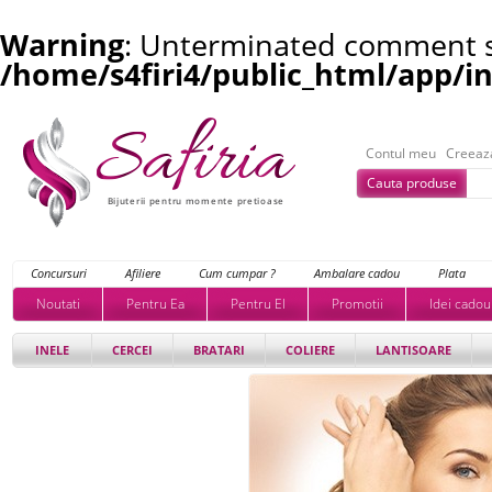
Warning
: Unterminated comment st
/home/s4firi4/public_html/app/i
Contul meu
Creeaz
Cauta produse
Bijuterii pentru momente pretioase
Concursuri
Afiliere
Cum cumpar ?
Ambalare cadou
Plata
Noutati
Pentru Ea
Pentru El
Promotii
Idei cadou
INELE
CERCEI
BRATARI
COLIERE
LANTISOARE