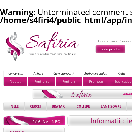
Warning
: Unterminated comment st
/home/s4firi4/public_html/app/i
Contul meu
Creeaz
Cauta produse
Bijuterii pentru momente pretioase
Concursuri
Afiliere
Cum cumpar ?
Ambalare cadou
Plata
Noutati
Pentru Ea
Pentru El
Promotii
Idei cadou
AVA
INELE
CERCEI
BRATARI
COLIERE
LANTISOARE
Informatii cli
PAGINA INFO
DESPRE NOI