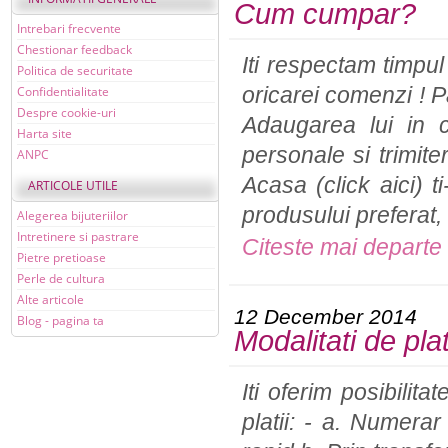
Cum cumpar?
Intrebari frecvente
Chestionar feedback
Iti respectam timpu
Politica de securitate
Confidentialitate
oricarei comenzi ! P
Despre cookie-uri
Adaugarea lui in 
Harta site
personale si trimit
ANPC
Acasa (click aici) 
ARTICOLE UTILE
produsului preferat,
Alegerea bijuteriilor
Intretinere si pastrare
Citeste mai departe
Pietre pretioase
Perle de cultura
Alte articole
12 December 2014
Blog - pagina ta
Modalitati de pla
Iti oferim posibilit
platii: - a. Numerar