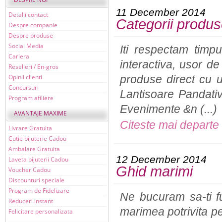
11 December 2014
Detalii contact
Categorii produ
Despre companie
Despre produse
Social Media
Iti respectam timpu
Cariera
interactiva, usor de
Reselleri / En-gros
Opinii clienti
produse direct cu u
Concursuri
Lantisoare Pandativ
Program afiliere
Evenimente &n (...)
AVANTAJE MAXIME
Citeste mai departe
Livrare Gratuita
Cutie bijuterie Cadou
Ambalare Gratuita
12 December 2014
Laveta bijuterii Cadou
Ghid marimi
Voucher Cadou
Discounturi speciale
Program de Fidelizare
Ne bucuram sa-ti fu
Reduceri instant
marimea potrivita pe
Felicitare personalizata