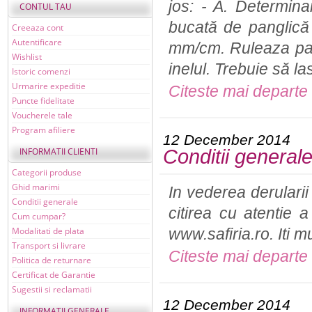
jos: - A. Determin
CONTUL TAU
bucată de panglică 
Creeaza cont
Autentificare
mm/cm. Ruleaza pang
Wishlist
inelul. Trebuie să la
Istoric comenzi
Urmarire expeditie
Citeste mai departe
Puncte fidelitate
Voucherele tale
Program afiliere
12 December 2014
INFORMATII CLIENTI
Conditii general
Categorii produse
Ghid marimi
In vederea derularii
Conditii generale
citirea cu atentie a
Cum cumpar?
Modalitati de plata
www.safiria.ro. Iti mul
Transport si livrare
Citeste mai departe
Politica de returnare
Certificat de Garantie
Sugestii si reclamatii
12 December 2014
INFORMATII GENERALE