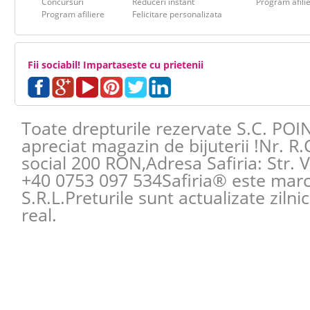
Concursuri
Reduceri instant
Program afili
Program afiliere
Felicitare personalizata
Fii sociabil! Impartaseste cu prietenii
Toate drepturile rezervate S.C. POI
apreciat magazin de bijuterii !Nr. R
social 200 RON,Adresa
Safiria
:
Str. 
+40 0753 097 534
Safiria® este mar
S.R.L.Preturile sunt actualizate zilni
real.