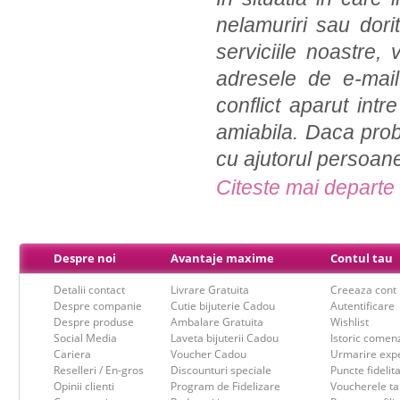
nelamuriri sau dori
serviciile noastre,
adresele de e-mail
conflict aparut int
amiabila. Daca prob
cu ajutorul persoane
Citeste mai departe
Despre noi
Avantaje maxime
Contul tau
Detalii contact
Livrare Gratuita
Creeaza cont
Despre companie
Cutie bijuterie Cadou
Autentificare
Despre produse
Ambalare Gratuita
Wishlist
Social Media
Laveta bijuterii Cadou
Istoric comen
Cariera
Voucher Cadou
Urmarire expe
Reselleri / En-gros
Discounturi speciale
Puncte fidelit
Opinii clienti
Program de Fidelizare
Voucherele ta