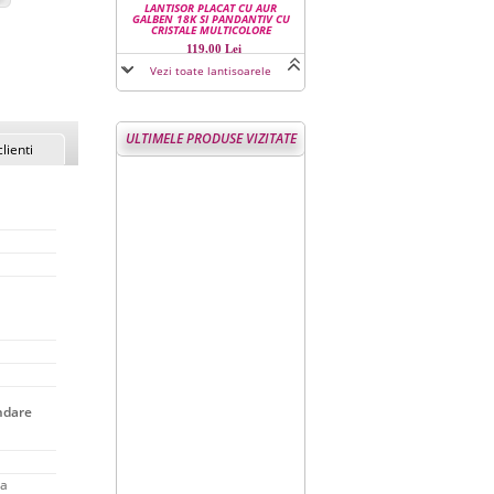
LANTISOR PLACAT CU AUR
GALBEN 18K SI PANDANTIV CU
CRISTALE MULTICOLORE
119,00 Lei
Vezi toate lantisoarele
ULTIMELE PRODUSE VIZITATE
clienti
LANTISOR CU PANDANTIV
DESIGN LEBADA PLACAT CU AUR
ALB 18K SI CRISTALE AUSTRIECE
169,00 Lei
LANTISOR FASHION TIP COLIER
PLACAT CU PLATINA SI CRISTALE
AUSTRIECE
249,00 Lei
ndare
LANTISOR CU PANDANTIV
DESIGN FLUTURE PLACAT CU
ta
PLATINA SI CRISTALE AUSTRIECE