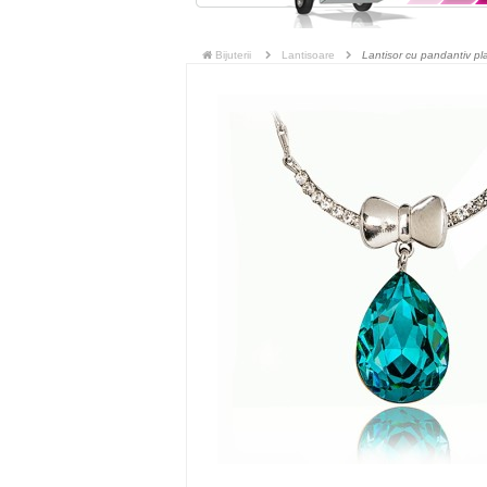
Bijuterii
Lantisoare
Lantisor cu pandantiv pla