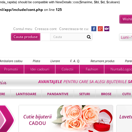
anda_rapida) should be compatible with NewDetails::cos($marime, $lbl, $id, $culoare)
ml/app/include/cont.php
on line
125
Wishl
Contul meu
Creeaza cont
Conecteaza-te cu:
Cauta produse
Luni -
Ambalare cadou
Plata
Livrare
F. A. Q.
Returnare produs
Parer
Promotii
Idei cadouri
Colectii
Fashion
Nunta&Logo
AVANTAJELE
PENTRU CARE SA ALEGI BIJUTERIILE
S
ERE
LANTISOARE
PANDANTIVE
SETURI
BROSE
CUTII 
Cutie bijuterii
Laveta
CADOU