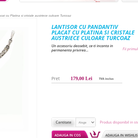
cat cu Platina si cristale austriece culoare Turcoaz
LANTISOR CU PANDANTIV
PLACAT CU PLATINA SI CRISTALE
AUSTRIECE CULOARE TURCOAZ
Un accesoriu deosebit, ce-ti incanta in
Fii primu
permanenta privirea…
Pret
179,00
Lei
TVA inclus
Cantitate
Produs disponibil in st
ADAUGA IN COS
ADAUGA IN WISHLIS