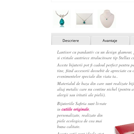
Descriere
Avantaje
Lantisor cu pandantiv cu un design glamour, 
si cristale austriece stralucitoare tip Stellux 
Aceste bijuterii pot fi cadoul perfect pentru 
tine, fiind accesorii deosebit de apreciate cu 
evenimentelor speciale din viata ta..
Materialul de baza din care sunt realizate biju
aliaj metalic care nu contine nichel (pentru 
alergii sau iritatii ale pielii).
Bijuteriile Safiria sunt livrate
in
cutiile originale
,
personalizate, realizate din
piele ecologica de cea mai
buna calitate.
Aceste cutii sunt ideale atat