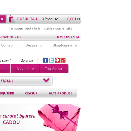
ist
COSUL TAU
0
Produse
0,00
Lei
Te putem ajuta la trimiterea comenzii ?
 Vineri
10 -18
0753 097 534
Contact
Despre noi
Blog-Pagina Ta
i clienti
Garantie
dna
Aniversare
Top Vanzari
AFIRIA
!
BIJUTERII
CEASURI
ALTE PRODUSE
 curatat bijuterii
CADOU