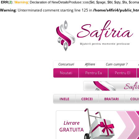
ERR
(
2
):
Warning
: Declaration of NewDetailsProduse::cos($id, $page, $lbl, $qty, $fa, $com
Warning
: Unterminated comment starting line 125 in
/home/s4firi4/public_ht
Bijuterii pentru momente pretioase
Concursuri
Afiliere
Cum cumpar ?
Noutati
Pentru Ea
Pentru El
INELE
CERCEI
BRATARI
COLI
Livrare
GRATUITA