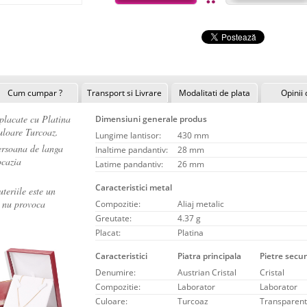
Cum cumpar ?
Transport si Livrare
Modalitati de plata
Opinii 
placate cu Platina
Dimensiuni generale produs
culoare Turcoaz.
Lungime lantisor:
430 mm
persoana de langa
Inaltime pandantiv:
28 mm
ocazia
Latime pandantiv:
26 mm
Caracteristici metal
teriile este un
a nu provoca
Compozitie:
Aliaj metalic
Greutate:
4.37 g
Placat:
Platina
Caracteristici
Piatra principala
Pietre secu
Denumire:
Austrian Cristal
Cristal
Compozitie:
Laborator
Laborator
Culoare:
Turcoaz
Transparen