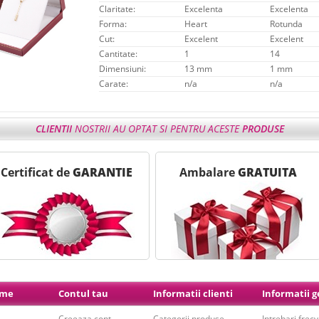
Claritate:
Excelenta
Excelenta
Forma:
Heart
Rotunda
Cut:
Excelent
Excelent
Cantitate:
1
14
Dimensiuni:
13 mm
1 mm
Carate:
n/a
n/a
CLIENTII
NOSTRII AU OPTAT SI PENTRU ACESTE
PRODUSE
tim
Avantajele
de care beneficiezi cumparand
Bijuteriile Safiria !
 - - - - - - - - - - - - - - - - - - - - - - - - - - - - - - - - - - - - - - - - - - - - - -
-
Certificat de
GARANTIE
Ambalare
GRATUITA
ime
Contul tau
Informatii clienti
Informatii 
Creeaza cont
Categorii produse
Intrebari frec