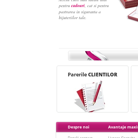
pentru
cadouri
, cat si pentru
pastrarea in siguranta a
bijuteriilor tale.
Ne face placere sa-ti reamin
- - - - - - - - - - - - - - - - - - - - - - - - -
Parerile
CLIENTILOR
Despre noi
Avantaje max
Detalii contact
Livrare Gratuita