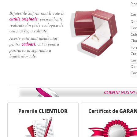
Pla
Bijuteriile Safiria sunt livrate in
Car
cutiile originale
, personalizate,
Den
realizate din piele ecologica de
Com
cea mai buna calitate.
Cul
Aceste cutii sunt ideale atat
Clar
pentru
cadouri
, cat si pentru
For
pastrarea in siguranta a
Cut
bijuteriilor tale.
Can
Dim
Car
CLIENTII
NOSTRI 
Ne face placere sa-ti reamintim
Avantajele
de care b
- - - - - - - - - - - - - - - - - - - - - - - - - - - - - - - - - - - - - - - - - - 
Parerile
CLIENTILOR
Certificat de
GARAN