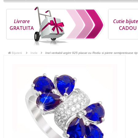
Livrare
Cutie bijute
GRATUITA
CADOU
Bijuterii
Inele
Inel veritabil argint 925 placat cu Rodiu si pietre semipretioase tip