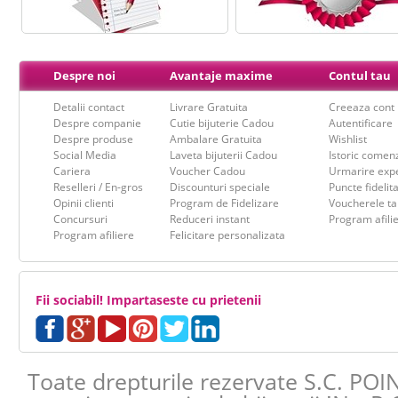
Despre noi
Avantaje maxime
Contul tau
Detalii contact
Livrare Gratuita
Creeaza cont
Despre companie
Cutie bijuterie Cadou
Autentificare
Despre produse
Ambalare Gratuita
Wishlist
Social Media
Laveta bijuterii Cadou
Istoric comen
Cariera
Voucher Cadou
Urmarire expe
Reselleri / En-gros
Discounturi speciale
Puncte fidelit
Opinii clienti
Program de Fidelizare
Voucherele ta
Concursuri
Reduceri instant
Program afili
Program afiliere
Felicitare personalizata
Iti respectam timpul tau, de aceea
am 
finalizarea oricarei comenzi !
Fii sociabil! Impartaseste cu prietenii
Pasul 1
: Aleger
Pasul 2
: Adauga
Toate drepturile rezervate S.C. POI
Pasul 3
: Comple