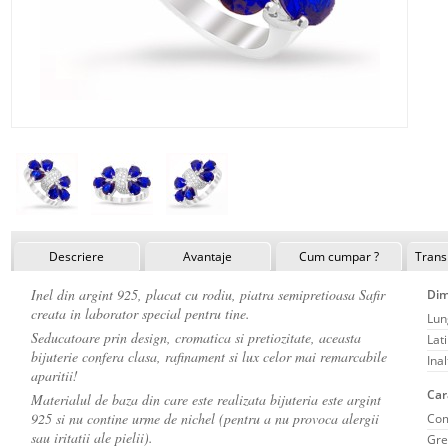
Descriere
Avantaje
Cum cumpar ?
Transp
Inel din argint 925, placat cu rodiu, piatra semipretioasa Safir
Dim
creata in laborator special pentru tine.
Lun
Seducatoare prin design, cromatica si pretiozitate, aceasta
Lat
bijuterie confera clasa, rafinament si lux celor mai remarcabile
Ina
aparitii!
Car
Materialul de baza din care este realizata bijuteria este argint
925 si nu contine urme de nichel (pentru a nu provoca alergii
Com
sau iritatii ale pielii).
Gre