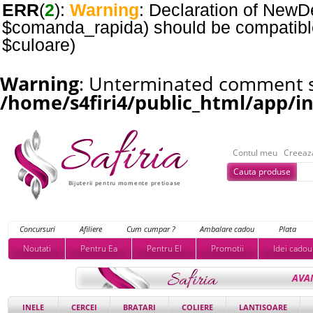
ERR
(
2
):
Warning
: Declaration of NewDe
$comanda_rapida) should be compatible 
$culoare)
Warning
: Unterminated comment st
/home/s4firi4/public_html/app/i
Contul meu
Creeaz
Cauta produse
Bijuterii pentru momente pretioase
Concursuri
Afiliere
Cum cumpar ?
Ambalare cadou
Plata
Noutati
Pentru Ea
Pentru El
Promotii
Idei cadou
AVA
INELE
CERCEI
BRATARI
COLIERE
LANTISOARE