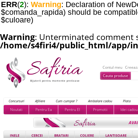
ERR
(
2
):
Warning
: Declaration of NewDe
$comanda_rapida) should be compatible 
$culoare)
Warning
: Unterminated comment st
/home/s4firi4/public_html/app/i
Contul meu
Creeaz
Cauta produse
Bijuterii pentru momente pretioase
Concursuri
Afiliere
Cum cumpar ?
Ambalare cadou
Plata
Noutati
Pentru Ea
Pentru El
Promotii
Idei cadou
AVA
INELE
CERCEI
BRATARI
COLIERE
LANTISOARE