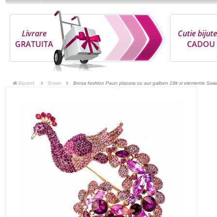
Livrare
Cutie bijute
GRATUITA
CADOU
Bijuterii
Brose
Brosa fashion Paun placata cu aur galben 18k si elemente Swar