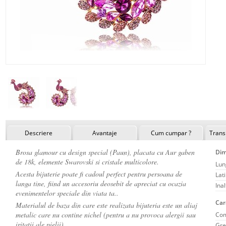
Descriere
Avantaje
Cum cumpar ?
Transp
Brosa glamour cu design special (Paun), placata cu Aur gaben
Dim
de 18k, elemente Swarovski si cristale multicolore.
Lun
Acesta bijuterie poate fi cadoul perfect pentru persoana de
Lat
langa tine, fiind un accesoriu deosebit de apreciat cu ocazia
Ina
evenimentelor speciale din viata ta..
Car
Materialul de baza din care este realizata bijuteria este un aliaj
metalic care nu contine nichel (pentru a nu provoca alergii sau
Com
iritatii ale pielii).
Gre