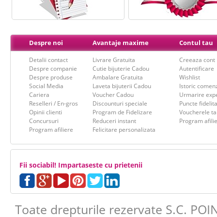
Despre noi
Avantaje maxime
Contul tau
Detalii contact
Livrare Gratuita
Creeaza cont
Despre companie
Cutie bijuterie Cadou
Autentificare
Despre produse
Ambalare Gratuita
Wishlist
Social Media
Laveta bijuterii Cadou
Istoric comen
Cariera
Voucher Cadou
Urmarire expe
Reselleri / En-gros
Discounturi speciale
Puncte fidelit
Opinii clienti
Program de Fidelizare
Voucherele ta
Concursuri
Reduceri instant
Program afili
Program afiliere
Felicitare personalizata
Iti respectam timpul tau, de aceea
am 
finalizarea oricarei comenzi !
Fii sociabil! Impartaseste cu prietenii
Pasul 1
: Aleger
Pasul 2
: Adauga
Toate drepturile rezervate S.C. POI