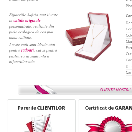
Pla
Bijuteriile Safiria sunt livrate
Car
in
cutiile originale
,
Den
personalizate, realizate din
Com
piele ecologica de cea mai
Cul
buna calitate.
Clar
Aceste cutii sunt ideale atat
For
pentru
cadouri
, cat si pentru
Cut
pastrarea in siguranta a
Can
bijuteriilor tale.
Dim
Car
CLIENTII
NOSTRII 
Ne face placere sa-ti reamintim
Avantajele
de care b
- - - - - - - - - - - - - - - - - - - - - - - - - - - - - - - - - - - - - - - - - - 
Parerile
CLIENTILOR
Certificat de
GARAN